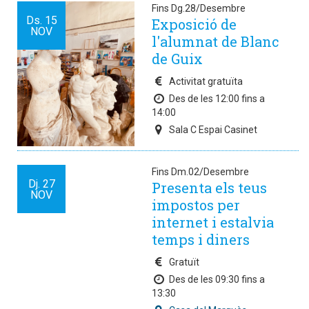
Fins Dg.28/Desembre
Ds.
15
Exposició de
NOV
l'alumnat de Blanc
de Guix
Activitat gratuïta
Des de les 12:00 fins a
14:00
Sala C Espai Casinet
Fins Dm.02/Desembre
Dj.
27
Presenta els teus
NOV
impostos per
internet i estalvia
temps i diners
Gratuït
Des de les 09:30 fins a
13:30