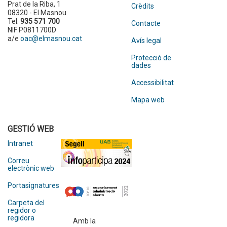
Prat de la Riba, 1
Crèdits
08320 - El Masnou
Tel.
935 571 700
Contacte
NIF P0811700D
a/e
oac@elmasnou.cat
Avís legal
Protecció de
dades
Accessibilitat
Mapa web
GESTIÓ WEB
Intranet
Correu
electrònic web
Portasignatures
Carpeta del
regidor o
regidora
Amb la