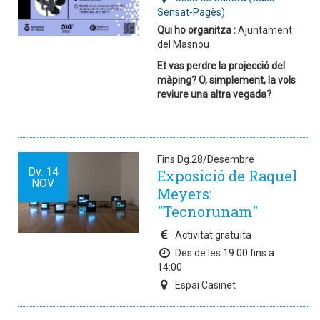
Sensat-Pagès)
Qui ho organitza :
Ajuntament
del Masnou
Et vas perdre la projecció del
màping? O, simplement, la vols
reviure una altra vegada?
Fins Dg.28/Desembre
Dv.
14
Exposició de Raquel
NOV
Meyers:
"Tecnorunam"
Activitat gratuïta
Des de les 19:00 fins a
14:00
Espai Casinet