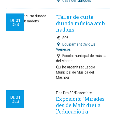
Casa del Marquès
'Taller de curta
Dl.
01
durada música amb
DES
nadons'
80€
Equipament Cívic Els
Vienesos
Escola municipal de música
del Masnou
Qui ho organitza :
Escola
Municipal de Música del
Masnou
Fins Dm.30/Desembre
Dl.
01
Exposició: "Mirades
DES
des de Mali: dret a
l'educació i a