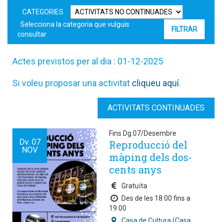
CATEGORIES
Selecciona la categoria que vulguis
consultar
Actes previstos per al dia : 01-12-2025
Si voleu proposar una activitat
cliqueu aquí
.
ACTIVITATS CONTINUADES
Fins Dg.07/Desembre
Dv.
07
Reproducció del
NOV
màping dels dos-
cents anys
Gratuïta
Des de les 18:00 fins a
19:00
Casa de Cultura (Casa