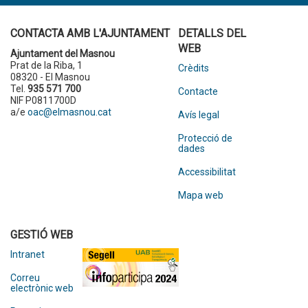
CONTACTA AMB L'AJUNTAMENT
DETALLS DEL
WEB
Ajuntament del Masnou
Prat de la Riba, 1
Crèdits
08320 - El Masnou
Tel.
935 571 700
Contacte
NIF P0811700D
a/e
oac@elmasnou.cat
Avís legal
Protecció de
dades
Accessibilitat
Mapa web
GESTIÓ WEB
Intranet
Correu
electrònic web