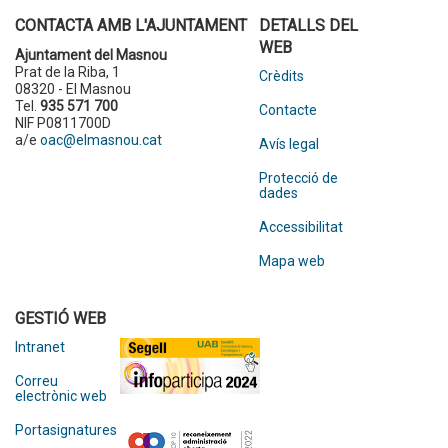
CONTACTA AMB L'AJUNTAMENT
DETALLS DEL
WEB
Ajuntament del Masnou
Prat de la Riba, 1
Crèdits
08320 - El Masnou
Tel.
935 571 700
Contacte
NIF P0811700D
a/e
oac@elmasnou.cat
Avís legal
Protecció de
dades
Accessibilitat
Mapa web
GESTIÓ WEB
Intranet
Correu
electrònic web
Portasignatures