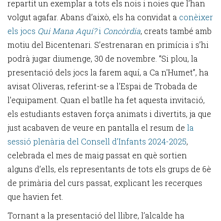
repartit un exemplar a tots els nois i noies que l’han
volgut agafar. Abans d’això, els ha convidat a
conèixer
els jocs
Qui Mana Aquí?
i
Concòrdia
, creats també amb
motiu del Bicentenari. S’estrenaran en primícia i s’hi
podrà jugar diumenge, 30 de novembre. “Si plou, la
presentació dels jocs la farem aquí, a Ca n'Humet”, ha
avisat Oliveras, referint-se a l'Espai de Trobada de
l'equipament. Quan el batlle ha fet aquesta invitació,
els estudiants estaven força animats i divertits, ja que
just acabaven de veure en pantalla el resum de
la
sessió plenària del Consell d’Infants 2024-2025
,
celebrada el mes de maig passat en què sortien
alguns d’ells, els representants de tots els grups de 6è
de primària del curs passat, explicant les recerques
que havien fet.
Tornant a la presentació del llibre, l’alcalde ha