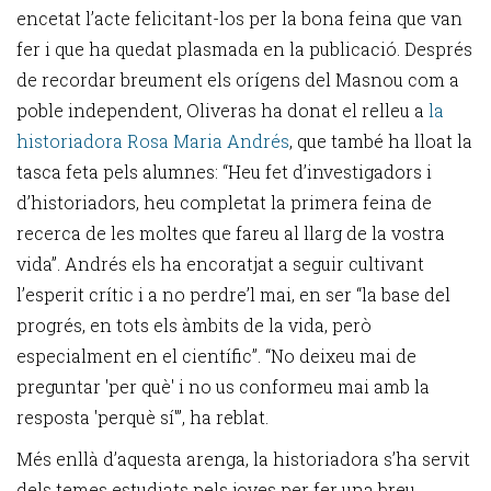
encetat l’acte felicitant-los per la bona feina que van
fer i que ha quedat plasmada en la publicació. Després
de recordar breument els orígens del Masnou com a
poble independent, Oliveras ha donat el relleu a
la
historiadora Rosa Maria Andrés
, que també ha lloat la
tasca feta pels alumnes: “Heu fet d’investigadors i
d’historiadors, heu completat la primera feina de
recerca de les moltes que fareu al llarg de la vostra
vida”. Andrés els ha encoratjat a seguir cultivant
l’esperit crític i a no perdre’l mai, en ser “la base del
progrés, en tots els àmbits de la vida, però
especialment en el científic”. “No deixeu mai de
preguntar 'per què' i no us conformeu mai amb la
resposta 'perquè sí'”, ha reblat.
Més enllà d’aquesta arenga, la historiadora s’ha servit
dels temes estudiats pels joves per fer una breu