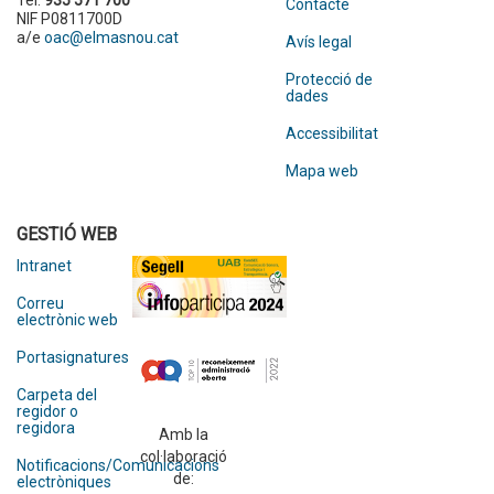
Tel.
935 571 700
Contacte
NIF P0811700D
a/e
oac@elmasnou.cat
Avís legal
Protecció de
dades
Accessibilitat
Mapa web
GESTIÓ WEB
Intranet
Correu
electrònic web
Portasignatures
Carpeta del
regidor o
regidora
Amb la
col·laboració
Notificacions/Comunicacions
de:
electròniques