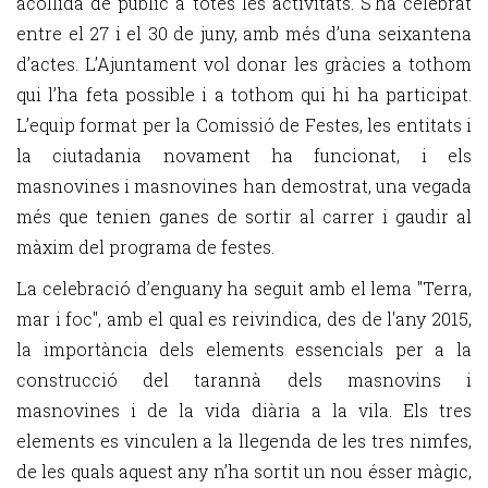
acollida de públic a totes les activitats. S’ha celebrat
entre el 27 i el 30 de juny, amb més d’una seixantena
d’actes. L’Ajuntament vol donar les gràcies a tothom
qui l’ha feta possible i a tothom qui hi ha participat.
L’equip format per la Comissió de Festes, les entitats i
la ciutadania novament ha funcionat, i els
masnovines i masnovines han demostrat, una vegada
més que tenien ganes de sortir al carrer i gaudir al
màxim del programa de festes.
La celebració d’enguany ha seguit amb el lema "Terra,
mar i foc", amb el qual es reivindica, des de l'any 2015,
la importància dels elements essencials per a la
construcció del tarannà dels masnovins i
masnovines i de la vida diària a la vila. Els tres
elements es vinculen a la llegenda de les tres nimfes,
de les quals aquest any n’ha sortit un nou ésser màgic,