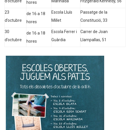
d’octubre
Marinada
Fitzgerald Kennedy, 56
hores
23
Escola Lluís
Passatge de la
de 16 a 18
d’octubre
Millet
Constitució, 33
hores
30
Escola Ferrer i
Carrer de Joan
de 16 a 18
d’octubre
Guàrdia
Llampallas, 51
hores