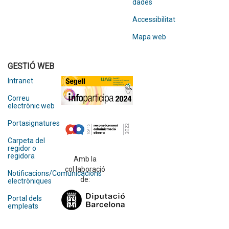
dades
Accessibilitat
Mapa web
GESTIÓ WEB
Intranet
Correu
electrònic web
Portasignatures
Carpeta del
regidor o
regidora
Amb la
col·laboració
Notificacions/Comunicacions
de:
electròniques
Portal dels
empleats