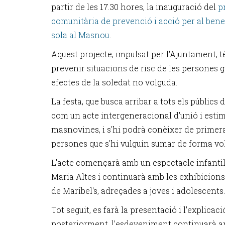
partir de les 17.30 hores, la inauguració del
p
comunitària de prevenció i acció per al bene
sola al Masnou
.
Aquest projecte, impulsat per l'Ajuntament, t
prevenir situacions de risc de les persones gr
efectes de la soledat no volguda.
La festa, que busca arribar a tots els públics
com un acte intergeneracional d'unió i esti
masnovines, i s'hi podrà conèixer de primera
persones que s'hi vulguin sumar de forma vol
L'acte començarà amb un espectacle infantil a
Maria Altes i continuarà amb les exhibicions d
de Maribel's, adreçades a joves i adolescents.
Tot seguit, es farà la presentació i l'explicaci
posteriorment, l'esdeveniment continuarà a