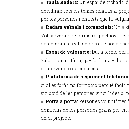
Taula Radars:
Un espai de trobada, d
decidiran tots els temes relatius al pro
per les persones i entitats que hi vulgui
Radars veïnals i comercials:
Un sis
s’observaran de forma respectuosa les 
detectaran les situacions que poden ser 
Espai de valoració:
Dut a terme per l
Salut Comunitària, que farà una valoraci
d’intervenció de cada cas.
Plataforma de seguiment telefònic
qual es farà una formació perquè faci u
situació de les persones vinculades al p
Porta a porta:
Persones voluntàries f
domicilis de les persones grans per entr
en el projecte.