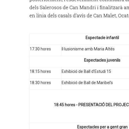
dels Salerosos de Can Mandri i finalitzarà am
en línia dels casals d'avís de Can Malet, Oca
Espectacle infantil
17.30 hores
Il·lusionisme amb Maria Altés
Espectacles juvenils
18.15 hores
Exhibició de Ball d’Estudi 15
18.30 hores
Exhibició de Ball de Maribel’s
18.45 hores - PRESENTACIÓ DEL PROJ
Espectacles per a gent gran