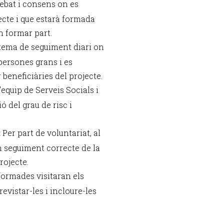
ebat i consens on es
jecte i que estarà formada
n formar part.
tema de seguiment diari on
persones grans i es
beneficiàries del projecte.
’equip de Serveis Socials i
ó del grau de risc i
:
Per part de voluntariat, al
n seguiment correcte de la
rojecte.
ormades visitaran els
evistar-les i incloure-les