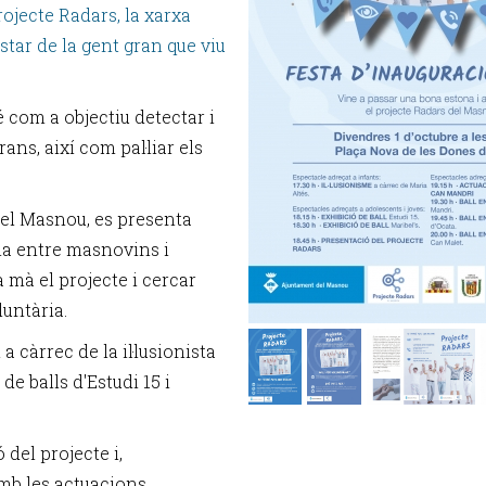
rojecte Radars, la xarxa
star de la gent gran que viu
é com a objectiu detectar i
ans, així com pal·liar els
 del Masnou, es presenta
ma entre masnovins i
 mà el projecte i cercar
untària.
 càrrec de la il·lusionista
e balls d'Estudi 15 i
ó del projecte i,
mb les actuacions