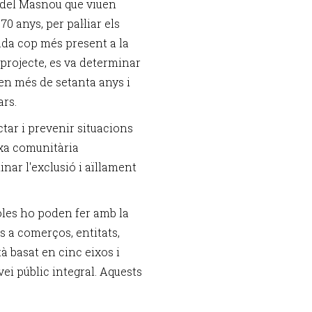
s del Masnou que viuen
 anys, per pal·liar els
cada cop més present a la
l projecte, es va determinar
nen més de setanta anys i
ars.
ctar i prevenir situacions
rxa comunitària
inar l'exclusió i aïllament
soles ho poden fer amb la
s a comerços, entitats,
tà basat en cinc eixos i
vei públic integral. Aquests