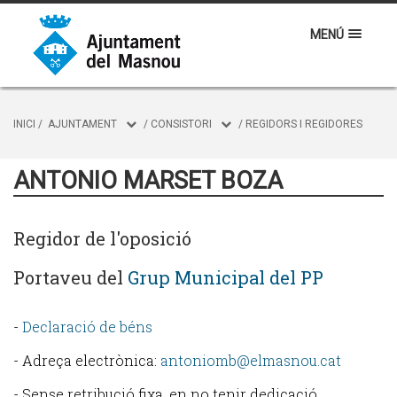
MENÚ
INICI
/
AJUNTAMENT
/
CONSISTORI
/
REGIDORS I REGIDORES
ANTONIO MARSET BOZA
Regidor de l'oposició
Portaveu del
Grup Municipal del PP
-
Declaració de béns
- Adreça electrònica:
antoniomb@elmasnou.cat
- Sense retribució fixa, en no tenir dedicació.