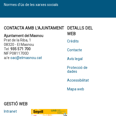
Normes d’ús de les xarxes socials
CONTACTA AMB L'AJUNTAMENT
DETALLS DEL
WEB
Ajuntament del Masnou
Prat de la Riba, 1
Crèdits
08320 - El Masnou
Tel.
935 571 700
Contacte
NIF P0811700D
a/e
oac@elmasnou.cat
Avís legal
Protecció de
dades
Accessibilitat
Mapa web
GESTIÓ WEB
Intranet