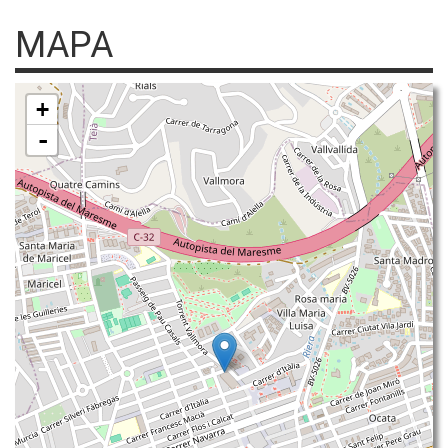
MAPA
+
-