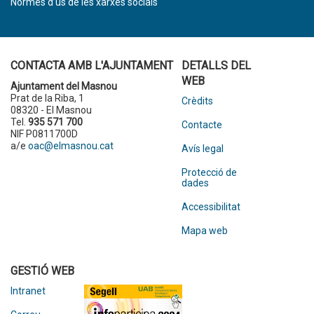
Normes d’ús de les xarxes socials
CONTACTA AMB L'AJUNTAMENT
DETALLS DEL
WEB
Ajuntament del Masnou
Prat de la Riba, 1
Crèdits
08320 - El Masnou
Tel.
935 571 700
Contacte
NIF P0811700D
a/e
oac@elmasnou.cat
Avís legal
Protecció de
dades
Accessibilitat
Mapa web
GESTIÓ WEB
Intranet