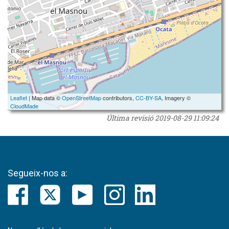
Leaflet
| Map data ©
OpenStreetMap
contributors,
CC-BY-SA
, Imagery ©
CloudMade
Última revisió
2019-08-29 11:09:24
Segueix-nos a: