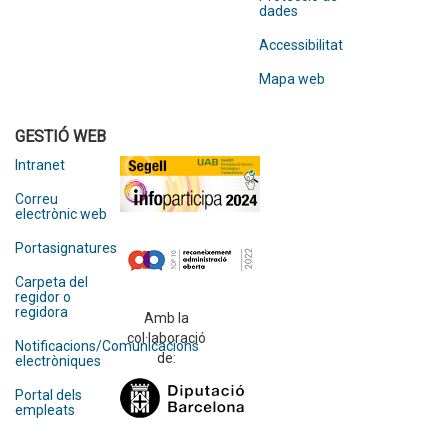
dades
Accessibilitat
Mapa web
GESTIÓ WEB
Intranet
Correu
electrònic web
Portasignatures
Carpeta del
regidor o
regidora
Amb la
col·laboració
Notificacions/Comunicacions
de:
electròniques
Portal dels
empleats