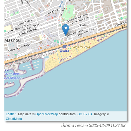
Leaflet
| Map data ©
OpenStreetMap
contributors,
CC-BY-SA
, Imagery ©
CloudMade
Última revisió
2022-12-09 11:27:08