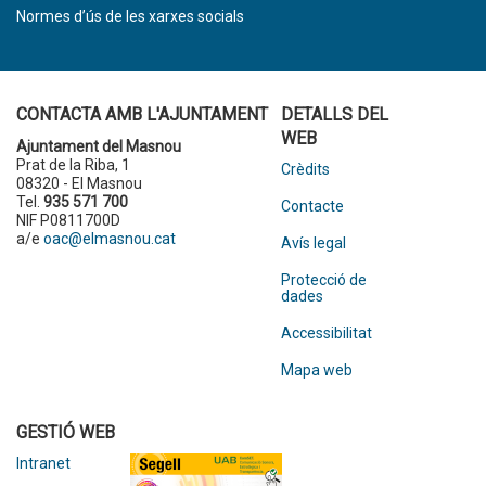
Normes d’ús de les xarxes socials
CONTACTA AMB L'AJUNTAMENT
DETALLS DEL
WEB
Ajuntament del Masnou
Prat de la Riba, 1
Crèdits
08320 - El Masnou
Tel.
935 571 700
Contacte
NIF P0811700D
a/e
oac@elmasnou.cat
Avís legal
Protecció de
dades
Accessibilitat
Mapa web
GESTIÓ WEB
Intranet