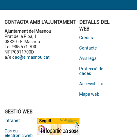
CONTACTA AMB L'AJUNTAMENT
DETALLS DEL
WEB
Ajuntament del Masnou
Prat de la Riba, 1
Crèdits
08320 - El Masnou
Tel.
935 571 700
Contacte
NIF P0811700D
a/e
oac@elmasnou.cat
Avís legal
Protecció de
dades
Accessibilitat
Mapa web
GESTIÓ WEB
Intranet
Correu
electrònic web