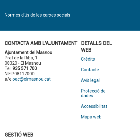
Normes d’ús de les xarxes socials
CONTACTA AMB L'AJUNTAMENT
DETALLS DEL
WEB
Ajuntament del Masnou
Prat de la Riba, 1
Crèdits
08320 - El Masnou
Tel.
935 571 700
Contacte
NIF P0811700D
a/e
oac@elmasnou.cat
Avís legal
Protecció de
dades
Accessibilitat
Mapa web
GESTIÓ WEB