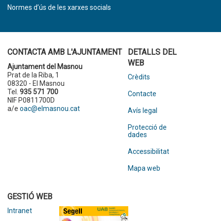
Normes d’ús de les xarxes socials
CONTACTA AMB L'AJUNTAMENT
DETALLS DEL
WEB
Ajuntament del Masnou
Prat de la Riba, 1
Crèdits
08320 - El Masnou
Tel.
935 571 700
Contacte
NIF P0811700D
a/e
oac@elmasnou.cat
Avís legal
Protecció de
dades
Accessibilitat
Mapa web
GESTIÓ WEB
Intranet