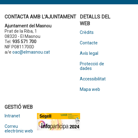
CONTACTA AMB L'AJUNTAMENT
DETALLS DEL
WEB
Ajuntament del Masnou
Prat de la Riba, 1
Crèdits
08320 - El Masnou
Tel.
935 571 700
Contacte
NIF P0811700D
a/e
oac@elmasnou.cat
Avís legal
Protecció de
dades
Accessibilitat
Mapa web
GESTIÓ WEB
Intranet
Correu
electrònic web