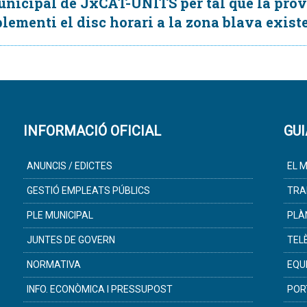
icipal de JxCAT-UNITS per tal que la prova
plementi el disc horari a la zona blava existe
INFORMACIÓ OFICIAL
GUI
ANUNCIS / EDICTES
EL M
GESTIÓ EMPLEATS PÚBLICS
TRA
PLE MUNICIPAL
PLÀ
JUNTES DE GOVERN
TEL
NORMATIVA
EQU
INFO. ECONÒMICA I PRESSUPOST
POR