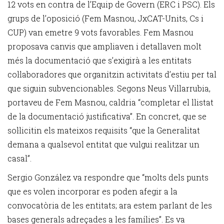
12 vots en contra de l’Equip de Govern (ERC i PSC). Els
grups de l’oposició (Fem Masnou, JxCAT-Units, Cs i
CUP) van emetre 9 vots favorables. Fem Masnou
proposava canvis que ampliaven i detallaven molt
més la documentació que s’exigirà a les entitats
col·laboradores que organitzin activitats d’estiu per tal
que siguin subvencionables. Segons Neus Villarrubia,
portaveu de Fem Masnou, caldria “completar el llistat
de la documentació justificativa”. En concret, que se
sol·licitin els mateixos requisits “que la Generalitat
demana a qualsevol entitat que vulgui realitzar un
casal”.
Sergio González va respondre que “molts dels punts
que es volen incorporar es poden afegir a la
convocatòria de les entitats; ara estem parlant de les
bases generals adreçades a les famílies”. Es va