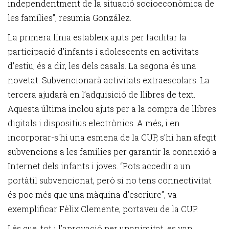
independentment de la situació socioeconòmica de
les famílies”, resumia González.
La primera línia estableix ajuts per facilitar la
participació d’infants i adolescents en activitats
d’estiu; és a dir, les dels casals. La segona és una
novetat. Subvencionarà activitats extraescolars. La
tercera ajudarà en l’adquisició de llibres de text.
Aquesta última inclou ajuts per a la compra de llibres
digitals i dispositius electrònics. A més, i en
incorporar-s'hi una esmena de la CUP, s’hi han afegit
subvencions a les famílies per garantir la connexió a
Internet dels infants i joves. “Pots accedir a un
portàtil subvencionat, però si no tens connectivitat
és poc més que una màquina d’escriure”, va
exemplificar Fèlix Clemente, portaveu de la CUP.
I és que, tot i l’aprovació per unanimitat, es van