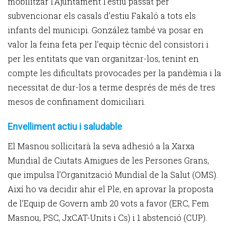
mobilitzar l’Ajuntament l’estiu passat per
subvencionar els casals d’estiu Fakaló a tots els
infants del municipi. González també va posar en
valor la feina feta per l’equip tècnic del consistori i
per les entitats que van organitzar-los, tenint en
compte les dificultats provocades per la pandèmia i la
necessitat de dur-los a terme després de més de tres
mesos de confinament domiciliari.
Envelliment actiu i saludable
El Masnou sol·licitarà la seva adhesió a la Xarxa
Mundial de Ciutats Amigues de les Persones Grans,
que impulsa l’Organització Mundial de la Salut (OMS).
Així ho va decidir ahir el Ple, en aprovar la proposta
de l’Equip de Govern amb 20 vots a favor (ERC, Fem
Masnou, PSC, JxCAT-Units i Cs) i 1 abstenció (CUP).