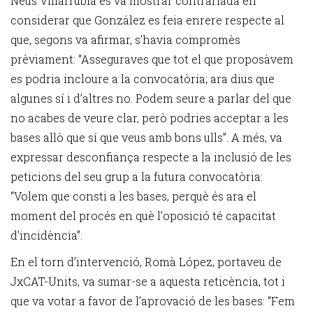
Neus Villarrubia es va mostrar contrariada en
considerar que González es feia enrere respecte al
que, segons va afirmar, s’havia compromès
prèviament: “Asseguraves que tot el que proposàvem
es podria incloure a la convocatòria; ara dius que
algunes sí i d’altres no. Podem seure a parlar del que
no acabes de veure clar, però podries acceptar a les
bases allò que sí que veus amb bons ulls”. A més, va
expressar desconfiança respecte a la inclusió de les
peticions del seu grup a la futura convocatòria:
“Volem que consti a les bases, perquè és ara el
moment del procés en què l’oposició té capacitat
d’incidència”.
En el torn d’intervenció, Romà López, portaveu de
JxCAT-Units, va sumar-se a aquesta reticència, tot i
que va votar a favor de l’aprovació de les bases: “Fem