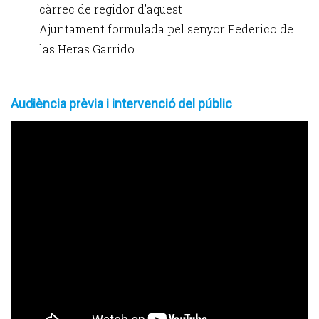
càrrec de regidor d'aquest
Ajuntament formulada pel senyor Federico de
las Heras Garrido.
Audiència prèvia i intervenció del públic