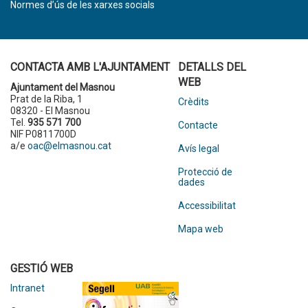
Normes d’ús de les xarxes socials
CONTACTA AMB L'AJUNTAMENT
DETALLS DEL
WEB
Ajuntament del Masnou
Prat de la Riba, 1
Crèdits
08320 - El Masnou
Tel.
935 571 700
Contacte
NIF P0811700D
a/e
oac@elmasnou.cat
Avís legal
Protecció de
dades
Accessibilitat
Mapa web
GESTIÓ WEB
Intranet