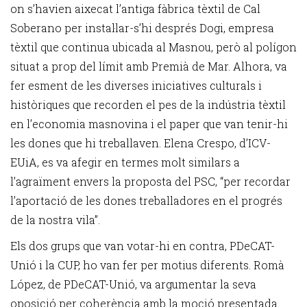
on s’havien aixecat l’antiga fàbrica tèxtil de Cal
Soberano per instal·lar-s’hi després Dogi, empresa
tèxtil que continua ubicada al Masnou, però al polígon
situat a prop del límit amb Premià de Mar. Alhora, va
fer esment de les diverses iniciatives culturals i
històriques que recorden el pes de la indústria tèxtil
en l’economia masnovina i el paper que van tenir-hi
les dones que hi treballaven. Elena Crespo, d’ICV-
EUiA, es va afegir en termes molt similars a
l’agraïment envers la proposta del PSC, “per recordar
l’aportació de les dones treballadores en el progrés
de la nostra vila”.
Els dos grups que van votar-hi en contra, PDeCAT-
Unió i la CUP, ho van fer per motius diferents. Romà
López, de PDeCAT-Unió, va argumentar la seva
oposició per coherència amb la moció presentada