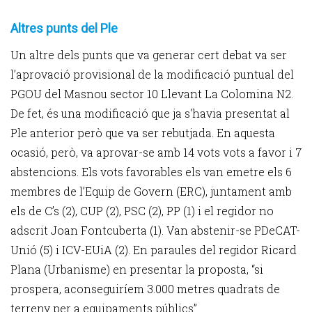
Altres punts del Ple
Un altre dels punts que va generar cert debat va ser
l’aprovació provisional de la modificació puntual del
PGOU del Masnou sector 10 Llevant La Colomina N2.
De fet, és una modificació que ja s'havia presentat al
Ple anterior però que va ser rebutjada. En aquesta
ocasió, però, va aprovar-se amb 14 vots vots a favor i 7
abstencions. Els vots favorables els van emetre els 6
membres de l’Equip de Govern (ERC), juntament amb
els de C’s (2), CUP (2), PSC (2), PP (1) i el regidor no
adscrit Joan Fontcuberta (1). Van abstenir-se PDeCAT-
Unió (5) i ICV-EUiA (2). En paraules del regidor Ricard
Plana (Urbanisme) en presentar la proposta, “si
prospera, aconseguiríem 3.000 metres quadrats de
terreny per a equipaments públics”.