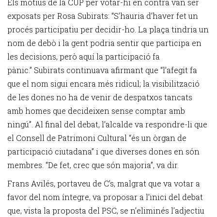
Els motius de la CUP per votar-hi en contra van ser
exposats per Rosa Subirats: “S’hauria d’haver fet un
procés participatiu per decidir-ho. La plaça tindria un
nom de debò i la gent podria sentir que participa en
les decisions, però aquí la participació fa
pànic.” Subirats continuava afirmant que “l’afegit fa
que el nom sigui encara més ridícul; la visibilització
de les dones no ha de venir de despatxos tancats
amb homes que decideixen sense comptar amb
ningú”. Al final del debat, l’alcalde va respondre-li que
el Consell de Patrimoni Cultural “és un òrgan de
participació ciutadana” i que diverses dones en són
membres. “De fet, crec que són majoria”, va dir.
Frans Avilés, portaveu de C’s, malgrat que va votar a
favor del nom íntegre, va proposar a l’inici del debat
que, vista la proposta del PSC, se n’eliminés l’adjectiu