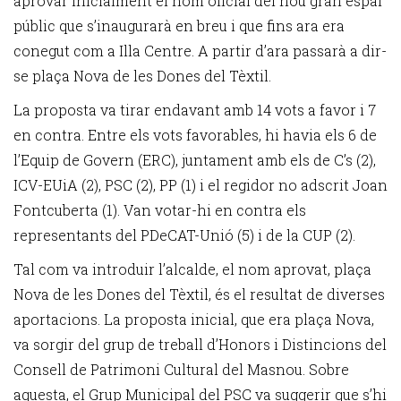
aprovar inicialment el nom oficial del nou gran espai
públic que s’inaugurarà en breu i que fins ara era
conegut com a Illa Centre. A partir d’ara passarà a dir-
se plaça Nova de les Dones del Tèxtil.
La proposta va tirar endavant amb 14 vots a favor i 7
en contra. Entre els vots favorables, hi havia els 6 de
l’Equip de Govern (ERC), juntament amb els de C’s (2),
ICV-EUiA (2), PSC (2), PP (1) i el regidor no adscrit Joan
Fontcuberta (1). Van votar-hi en contra els
representants del PDeCAT-Unió (5) i de la CUP (2).
Tal com va introduir l’alcalde, el nom aprovat, plaça
Nova de les Dones del Tèxtil, és el resultat de diverses
aportacions. La proposta inicial, que era plaça Nova,
va sorgir del grup de treball d’Honors i Distincions del
Consell de Patrimoni Cultural del Masnou. Sobre
aquesta, el Grup Municipal del PSC va suggerir que s’hi