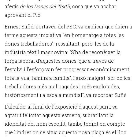
afegís
de les Dones del Tèxtil
, cosa que va acabar
aprovant el Ple.
Ernest Suñé, portaveu del PSC, va explicar que duien a
terme aquesta iniciativa “en homenatge a totes les
dones treballadores”, ressaltant, però, les de la
indústria tèxtil masnovina: “S’ha de reconèixer la
força laboral d’aquestes dones, que a través de
l’estalvi i l’esforç van fer progressar econòmicament
tota la vila, família a família”. I això malgrat “ser de les
treballadores més mal pagades i més explotades,
històricament i a escala mundial”, va recordar Suñé.
L’alcalde, al final de l’exposició d’aquest punt, va
agrair i felicitar aquesta esmena, subratllant la
idoneïtat del nom escollit, també tenint en compte
que l’indret on se situa aquesta nova plaça és el lloc