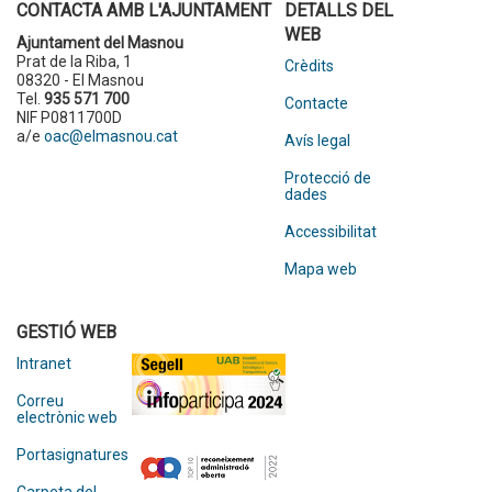
CONTACTA AMB L'AJUNTAMENT
DETALLS DEL
WEB
Ajuntament del Masnou
Prat de la Riba, 1
Crèdits
08320 - El Masnou
Tel.
935 571 700
Contacte
NIF P0811700D
a/e
oac@elmasnou.cat
Avís legal
Protecció de
dades
Accessibilitat
Mapa web
GESTIÓ WEB
Intranet
Correu
electrònic web
Portasignatures