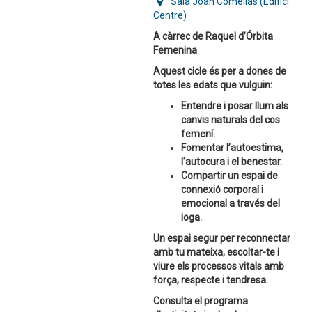
Sala Joan Comellas (Edifici
Centre)
A càrrec de Raquel d’Órbita
Femenina
Aquest cicle és per a
dones de
totes les edats
que vulguin:
Entendre i posar llum als
canvis naturals del cos
femení.
Fomentar l’autoestima,
l’autocura i el benestar.
Compartir un espai de
connexió corporal i
emocional a través del
ioga.
Un espai segur per
reconnectar
amb tu mateixa, escoltar-te i
viure els processos vitals amb
força, respecte i tendresa
.
Consulta el programa