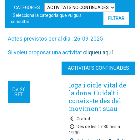
CATEGORIES
Selecciona la categoria que vulguis
consultar
Actes previstos per al dia : 26-09-2025
Si voleu proposar una activitat
cliqueu aquí
.
ACTIVITATS CONTINUADES
Ioga i cicle vital de
Dv.
26
la dona. Cuida't i
SET
coneix-te des del
moviment suau
Gratuït
Des de les 17:30 fins a
19:30