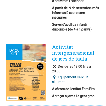
d’activitats i calendari
A partir del 9 de setembre, més
informació sobre com
inscriure’s
Servei d’acollida infantil
disponible (de 4 a 12 anys).
Activitat
Dv.
26
intergeneracional
SET
de jocs de taula
Des de les 18:00 fins a
20:00
Equipament Cívic Ca
n'Humet
A càrrec de l'entitat Fem Fira
Adreçat a joves i a gent gran.