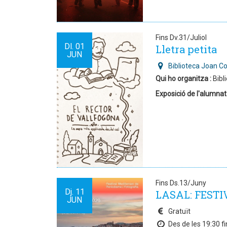
Fins Dv.31/Juliol
Dl.
01
Lletra petita
JUN
Biblioteca Joan C
Qui ho organitza :
Bibl
Exposició de l'alumnat
Fins Ds.13/Juny
Dj.
11
LASAL: FESTI
JUN
Gratuït
Des de les 19:30 fi