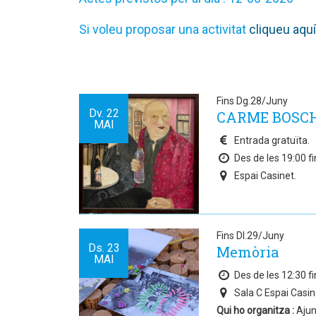
Si voleu proposar una activitat
cliqueu aquí
Fins Dg.28/Juny
Dv.
22
CARME BOSCH. 
MAI
Entrada gratuïta.
Des de les 19:00 fi
Espai Casinet.
Fins Dl.29/Juny
Ds.
23
Memòria
MAI
Des de les 12:30 fi
Sala C Espai Casin
Qui ho organitza :
Ajun