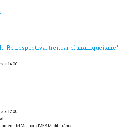
.
"Retrospectiva: trencar el maniqueisme"
ns a 14:00
ns a 12:00
et
tament del Masnou i IMES Mediterrània