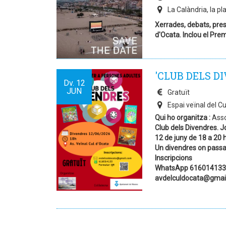
La Calàndria, la pla
Xerrades, debats, prese
d'Ocata. Inclou el Pre
'CLUB DELS DI
Dv.
12
JUN
Gratuït
Espai veïnal del C
Qui ho organitza :
Asso
Club dels Divendres. J
12 de juny de 18 a 20 
Un divendres on passar
Inscripcions
WhatsApp 616014133
avdelculdocata@gmai