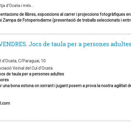
tja d'Ocata i més...
ntacions de llibres, exposicions al carrer i projeccions fotogràfiques en 
mi Zampa de Fotoperiodisme (presentació de treballs seleccionats i entr
VENDRES. Jocs de taula per a persones adultes
ul d'Ocata, C/Paraguai, 10
ciació Veïnal del Cul d'Ocata
ocs de taula per a persones adultes
hores
 una bona estona on xerrant i jugant posem a prova la nostra agilitat de 
l.com