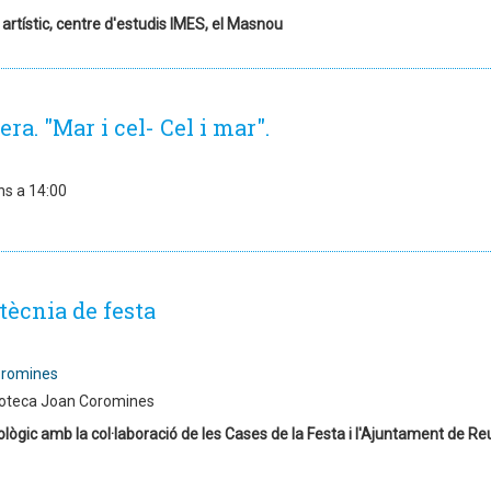
 artístic, centre d'estudis IMES, el Masnou
ra. "Mar i cel- Cel i mar".
ns a 14:00
tècnia de festa
oromines
ioteca Joan Coromines
ògic amb la col·laboració de les Cases de la Festa i l'Ajuntament de Re