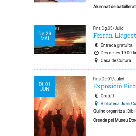
Alumnat de batxillerat
Fins Dg.05/Juliol
Dv.
29
Ferran Llagoste
MAI
Entrada gratuïta.
Des de les 19:00 fi
Casa de Cultura.
Fins Dc.01/Juliol
Dl.
01
Exposició Piro
JUN
Gratuït
Biblioteca Joan C
Qui ho organitza :
Bibl
Creada pel Museu Etnol