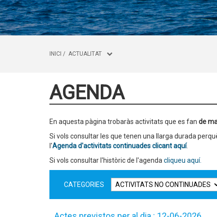
INICI
/
ACTUALITAT
AGENDA
En aquesta pàgina trobaràs activitats que es fan
de ma
Si vols consultar les que tenen una llarga durada per
l'
Agenda d'activitats continuades clicant aquí
.
Si vols consultar l'històric de l'agenda
cliqueu aquí.
CATEGORIES
Actes previstos per al dia : 12-06-2026