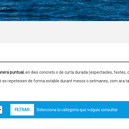
nera puntual,
en dies concrets o de curta durada (espectacles, festes, c
què es repeteixen de forma estable durant mesos o setmanes, com ara ta
Selecciona la categoria que vulguis consultar