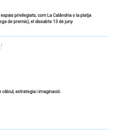
espais privilegiats, com La Calàndria o la platja
ega de premis), el dissabte 13 de juny
'
càlcul, estrategia i imaginació.