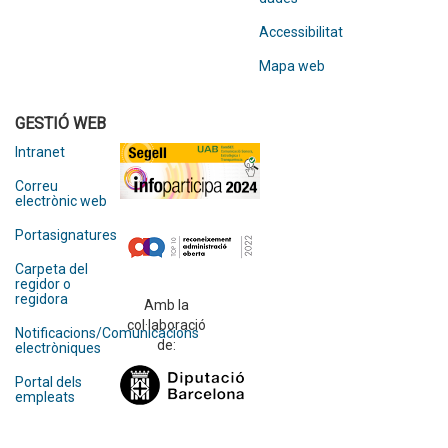
Accessibilitat
Mapa web
GESTIÓ WEB
Intranet
Correu
electrònic web
Portasignatures
Carpeta del
regidor o
regidora
Amb la
col·laboració
Notificacions/Comunicacions
de:
electròniques
Portal dels
empleats