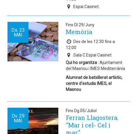
Espai Casinet.
Fins Dl.29/Juny
Ds.
23
Memòria
MAI
Des de les 12:30 fins a
12:00
Sala C Espai Casinet
Qui ho organitza :
Ajuntament
del Masnou i IMES Mediterrània
Alumnat de batxillerat artístic,
centre d'estudis IMES, el
Masnou
Fins Dg.05/Juliol
Dv.
29
Ferran Llagostera.
MAI
"Mar i cel- Cel i
mar".