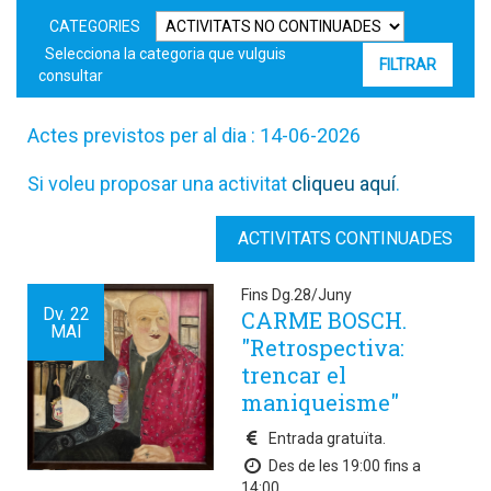
CATEGORIES
Selecciona la categoria que vulguis
consultar
Actes previstos per al dia : 14-06-2026
Si voleu proposar una activitat
cliqueu aquí
.
ACTIVITATS CONTINUADES
Fins Dg.28/Juny
Dv.
22
CARME BOSCH.
MAI
"Retrospectiva:
trencar el
maniqueisme"
Entrada gratuïta.
Des de les 19:00 fins a
14:00