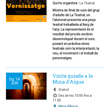
Qui ho organitza :
La Teatral
Mostra de final de curs del grup
d'adults de La Teatral, on
l'alumnat presenta una peça
teatral treballada al llarg de
l'any. La representació és el
resultat del procés escènic
desenvolupat durant el curs,
posant en pràctica eines
teatrals com la interpretació, la
veu, el moviment i el treball de
personatges.
Visita guiada a la
Dg.
14
Mina d'Aigua
JUN
Gratuït
Des de les 10:00 fins a
11:00
Mina d'Aigua