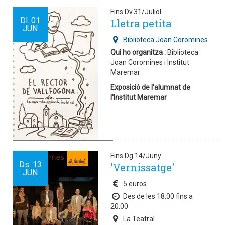
Fins Dv.31/Juliol
Dl.
01
Lletra petita
JUN
Biblioteca Joan Coromines
Qui ho organitza :
Biblioteca
Joan Coromines i Institut
Maremar
Exposició de l'alumnat de
l'Institut Maremar
Fins Dg.14/Juny
Ds.
13
'Vernissatge'
JUN
5 euros
Des de les 18:00 fins a
20:00
La Teatral