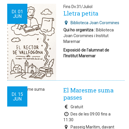
Fins Dv.31/Juliol
Dl.
01
Lletra petita
JUN
Biblioteca Joan Coromines
Qui ho organitza :
Biblioteca
Joan Coromines i Institut
Maremar
Exposició de l'alumnat de
l'Institut Maremar
El Maresme suma
Dl.
15
passes
JUN
Gratuït
Des de les 09:00 fins a
11:30
Passeig Marítim, davant