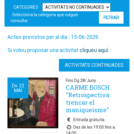
CATEGORIES
Selecciona la categoria que vulguis
consultar
Actes previstos per al dia : 15-06-2026
Si voleu proposar una activitat
cliqueu aquí
.
ACTIVITATS CONTINUADES
Fins Dg.28/Juny
Dv.
22
CARME BOSCH.
MAI
"Retrospectiva:
trencar el
maniqueisme"
Entrada gratuïta.
Des de les 19:00 fins a
14:00