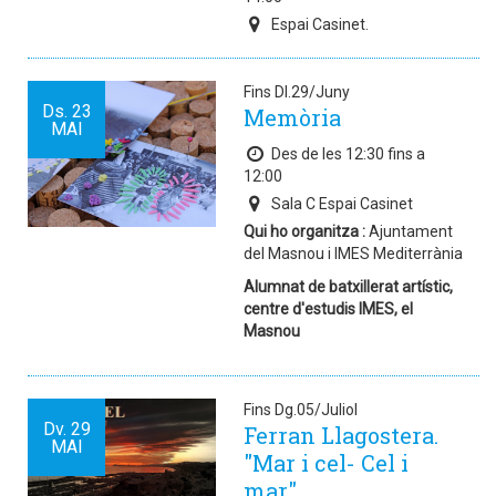
Espai Casinet.
Fins Dl.29/Juny
Ds.
23
Memòria
MAI
Des de les 12:30 fins a
12:00
Sala C Espai Casinet
Qui ho organitza :
Ajuntament
del Masnou i IMES Mediterrània
Alumnat de batxillerat artístic,
centre d'estudis IMES, el
Masnou
Fins Dg.05/Juliol
Dv.
29
Ferran Llagostera.
MAI
"Mar i cel- Cel i
mar".