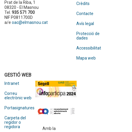
Prat de la Riba, 1
Crèdits
08320 - El Masnou
Tel.
935 571 700
Contacte
NIF P0811700D
a/e
oac@elmasnou.cat
Avís legal
Protecció de
dades
Accessibilitat
Mapa web
GESTIÓ WEB
Intranet
Correu
electrònic web
Portasignatures
Carpeta del
regidor o
regidora
Amb la