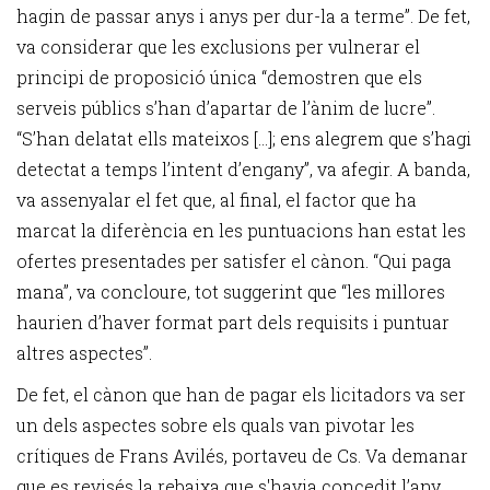
hagin de passar anys i anys per dur-la a terme”. De fet,
va considerar que les exclusions per vulnerar el
principi de proposició única “demostren que els
serveis públics s’han d’apartar de l’ànim de lucre”.
“S’han delatat ells mateixos [...]; ens alegrem que s’hagi
detectat a temps l’intent d’engany”, va afegir. A banda,
va assenyalar el fet que, al final, el factor que ha
marcat la diferència en les puntuacions han estat les
ofertes presentades per satisfer el cànon. “Qui paga
mana”, va concloure, tot suggerint que “les millores
haurien d’haver format part dels requisits i puntuar
altres aspectes”.
De fet, el cànon que han de pagar els licitadors va ser
un dels aspectes sobre els quals van pivotar les
crítiques de Frans Avilés, portaveu de Cs. Va demanar
que es revisés la rebaixa que s'havia concedit l’any