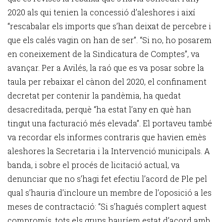
2020 als qui tenien la concessió d’aleshores i així
“rescabalar els imports que s’han deixat de percebre i
que els calés vagin on han de ser”. “Si no, ho posarem
en coneixement de la Sindicatura de Comptes”, va
avançar. Per a Avilés, la raó que es va posar sobre la
taula per rebaixar el cànon del 2020, el confinament
decretat per contenir la pandèmia, ha quedat
desacreditada, perquè “ha estat l’any en què han
tingut una facturació més elevada”. El portaveu també
va recordar els informes contraris que havien emès
aleshores la Secretaria i la Intervenció municipals. A
banda, i sobre el procés de licitació actual, va
denunciar que no s’hagi fet efectiu l’acord de Ple pel
qual s’hauria d’incloure un membre de l’oposició a les
meses de contractació: “Si s’hagués complert aquest
compromís, tots els grups hauríem estat d’acord amb