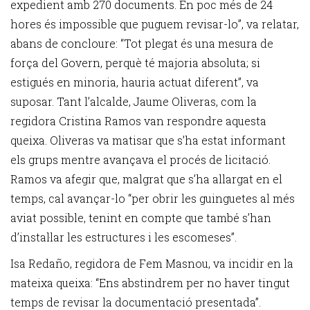
expedient amb 270 documents. En poc més de 24
hores és impossible que puguem revisar-lo”, va relatar,
abans de concloure: “Tot plegat és una mesura de
força del Govern, perquè té majoria absoluta; si
estigués en minoria, hauria actuat diferent”, va
suposar. Tant l’alcalde, Jaume Oliveras, com la
regidora Cristina Ramos van respondre aquesta
queixa. Oliveras va matisar que s’ha estat informant
els grups mentre avançava el procés de licitació.
Ramos va afegir que, malgrat que s’ha allargat en el
temps, cal avançar-lo “per obrir les guinguetes al més
aviat possible, tenint en compte que també s’han
d’instal·lar les estructures i les escomeses”.
Isa Redaño, regidora de Fem Masnou, va incidir en la
mateixa queixa: “Ens abstindrem per no haver tingut
temps de revisar la documentació presentada”.