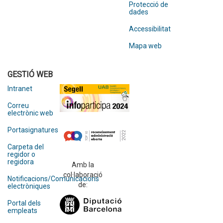
Protecció de
dades
Accessibilitat
Mapa web
GESTIÓ WEB
Intranet
Correu
electrònic web
Portasignatures
Carpeta del
regidor o
regidora
Amb la
col·laboració
Notificacions/Comunicacions
de:
electròniques
Portal dels
empleats