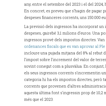
any, entre el setembre del 2023 i el del 2024, h
En concret, es preveu que s’hagin de pagar p
despeses financeres corrents, uns 150.000 e
La previsió dels ingressos ha incorporat un 
despeses, gairebé 3,1 milions d’euros. Una p
ingressos prové dels impostos directes. Va
ordenances fiscals que es van aprovar al Ple
incloure una pujada mitjana del 8% al rebut de 
l’impost sobre l’increment del valor de terre
sovint conegut com a plusvàlua. En conjunt,
els seus ingressos corrents s’incrementin un
categoria hi ha els impostos directes, però 
corrents que provenen d’altres administraci
aquesta última font s'ingressin prop de 10,2 
més que el 2023.