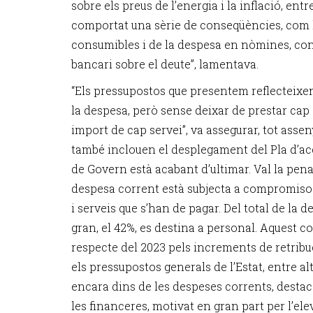
sobre els preus de l’energia i la inflació, entr
comportat una sèrie de conseqüències, com 
consumibles i de la despesa en nòmines, cont
bancari sobre el deute”, lamentava.
“Els pressupostos que presentem reflecteixe
la despesa, però sense deixar de prestar cap
import de cap servei”, va assegurar, tot asse
també inclouen el desplegament del Pla d’ac
de Govern està acabant d’ultimar. Val la pena
despesa corrent està subjecta a compromisos 
i serveis que s’han de pagar. Del total de la 
gran, el 42%, es destina a personal. Aquest 
respecte del 2023 pels increments de retribu
els pressupostos generals de l’Estat, entre altr
encara dins de les despeses corrents, desta
les financeres, motivat en gran part per l’ele