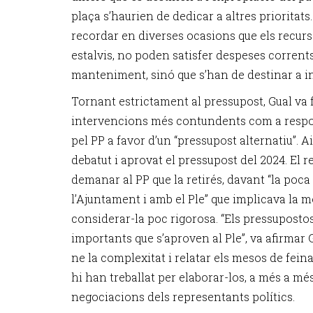
plaça s’haurien de dedicar a altres prioritats
recordar en diverses ocasions que els recurso
estalvis, no poden satisfer despeses corrents
manteniment, sinó que s’han de destinar a i
Tornant estrictament al pressupost, Gual va 
intervencions més contundents com a respo
pel PP a favor d’un “pressupost alternatiu”. 
debatut i aprovat el pressupost del 2024. El 
demanar al PP que la retirés, davant “la poc
l’Ajuntament i amb el Ple” que implicava la m
considerar-la poc rigorosa. “Els pressuposto
importants que s’aproven al Ple”, va afirmar G
ne la complexitat i relatar els mesos de fein
hi han treballat per elaborar-los, a més a més
negociacions dels representants polítics.