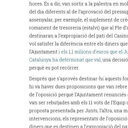
hores. És a dir, van sortir a la palestra en mo
del dia diferents al de l’aprovació del pressu
assenyalar, per exemple, el suplement de crè
romanent de tresoreria (estalvi) que al Ple d’
destinaran a l’expropiació del pati del Casi
vol satisfer la diferència entre els diners qu
l’Ajuntament
i els 1,1 milions d’euros que el 
Catalunya ha determinat que val
; una decisi
perquè es pot recórrer.
Després que s’aprovés destinar-hi aquests fon
hi va haver dues proposicions que van rebre e
de l’oposició perquè l’Ajuntament renunciés 
van ser rebutjades amb els 11 vots de l’Equip
proposta presentada per Junts; l’altra, una m
intervencions, els representats de l’oposició
diners que es destinen a l’expropiació del pa