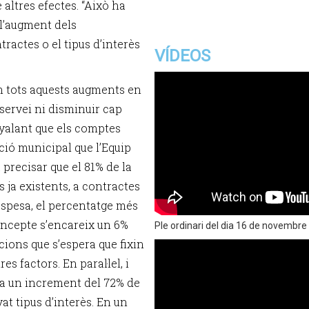
e altres efectes. “Això ha
l’augment dels
ractes o el tipus d’interès
VÍDEOS
n tots aquests augments en
 servei ni disminuir cap
nyalant que els comptes
ció municipal que l’Equip
 precisar que el 81% de la
ja existents, a contractes
despesa, el percentatge més
concepte s’encareix un 6%
Ple ordinari del dia 16 de novembre
cions que s’espera que fixin
es factors. En paral·lel, i
ca un increment del 72% de
vat tipus d’interès. En un