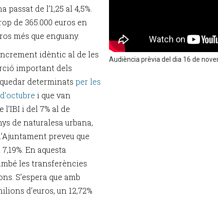
a passat de l’1,25 al 4,5%.
rop de 365.000 euros en
uros més que enguany.
increment idèntic al de les
Audiència prèvia del dia 16 de nov
orció important dels
n quedar determinats
per les
 d’octubre
i que van
l’IBI i del 7% al de
nys de naturalesa urbana,
 l’Ajuntament preveu que
 7,19%. En aquesta
també les transferències
ons. S’espera que amb
milions d’euros, un 12,72%