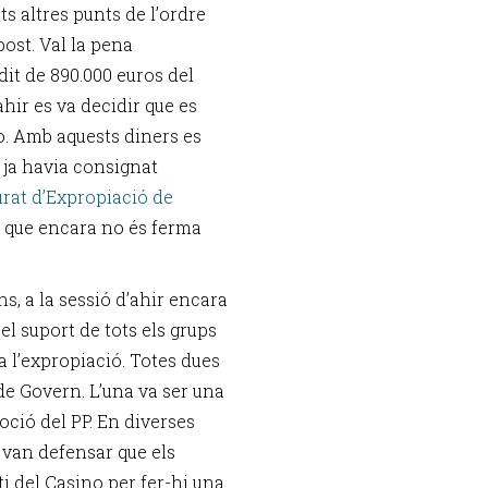
lts altres punts de l’ordre
post. Val la pena
dit de 890.000 euros del
ahir es va decidir que es
no. Amb aquests diners es
e ja havia consignat
Jurat d’Expropiació de
ó que encara no és ferma
s, a la sessió d’ahir encara
l suport de tots els grups
a l’expropiació. Totes dues
 de Govern. L’una va ser una
oció del PP. En diverses
 van defensar que els
ti del Casino per fer-hi una