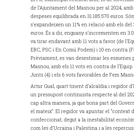
de l’Ajuntament del Masnou per al 2024, amb 
despeses equilibrada en 31.185.570 euros. S
s’expandeixen un 11% en relació amb els del 2
euros. És a dir, enguany s’incrementen en 3.0
va tirar endavant amb 11 vots a favor (de l’E
ERC, PSC i En Comú Podem) i 10 en contra (F
Prèviament, es van desestimar les esmenes
Masnou, amb els 11 vots en contra de l’Equip
Junts (4) i els 6 vots favorables de Fem Masno
Artur Gual, quart tinent d’alcaldia i regidor d
un pressupost continuista respecte al del 20
cap altra manera, ja que bona part del Gove
el mateix”. El regidor va apuntar el “context 
confeccionat, degut a la inestabilitat econò
com les d’Ucraïna i Palestina i a les repercus