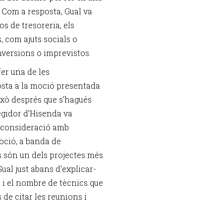
. Com a resposta, Gual va
s de tresoreria, els
, com ajuts socials o
nversions o imprevistos.
fer una de les
sta a la moció presentada
Això després que s’hagués
regidor d’Hisenda va
a consideració amb
oció, a banda de
s són un dels projectes més
ual just abans d’explicar-
a i el nombre de tècnics que
 de citar les reunions i