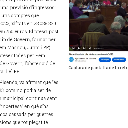
una previsió d’ingressos i
ón uns comptes que
023, xifrats en 28.088.820
96.750 euros. El pressupost
quip de Govern, format per
em Masnou, Junts i PP).
 presentades per Fem
 de Govern, l’abstenció de
Captura de pantalla de la ret
u i el PP.
’Hisenda, va afirmar que “és
23, com no podia ser de
rn municipal continua sent
d’incertesa” en què s’ha
mica causada per guerres
sions que tot plegat té