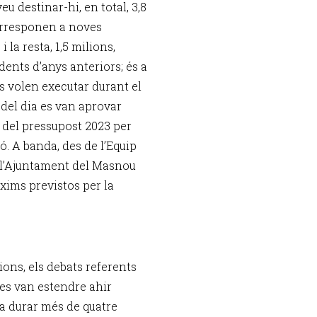
eu destinar-hi, en total, 3,8
corresponen a noves
la resta, 1,5 milions,
nts d’anys anteriors; és a
es volen executar durant el
e del dia es van aprovar
 del pressupost 2023 per
ó. A banda, des de l’Equip
 l’Ajuntament del Masnou
xims previstos per la
ions, els debats referents
 es van estendre ahir
va durar més de quatre