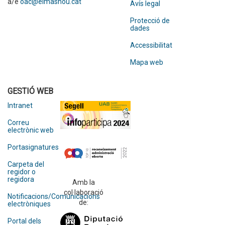
a/e
oac@elmasnou.cat
Avís legal
Protecció de
dades
Accessibilitat
Mapa web
GESTIÓ WEB
Intranet
Correu
electrònic web
Portasignatures
Carpeta del
regidor o
regidora
Amb la
col·laboració
Notificacions/Comunicacions
de:
electròniques
Portal dels