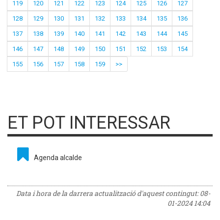
119
120
121
122
123
124
125
126
127
128
129
130
131
132
133
134
135
136
137
138
139
140
141
142
143
144
145
146
147
148
149
150
151
152
153
154
155
156
157
158
159
>>
ET POT INTERESSAR
Agenda alcalde
Data i hora de la darrera actualització d'aquest contingut:
08-
01-2024 14:04