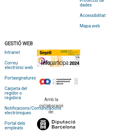
Protecció de
dades
Accessibilitat
Mapa web
GESTIÓ WEB
Intranet
Correu
electrònic web
Portasignatures
Carpeta del
regidor o
regidora
Amb la
col·laboració
Notificacions/Comunicacions
de:
electròniques
Portal dels
empleats