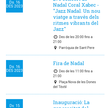
Ds.
16
Nadal Coral Xabec -
DES
2023
"Jazz Nadal. Un nou
viatge a través dels
ritmes vibrants del
Jazz"
Des de les 20:00 fins a
21:00
Parròquia de Sant Pere
Fira de Nadal
Ds.
16
DES
2023
Des de les 11:00 fins a
21:00
Plaça Nova de les Dones
del Tèxtil
Inauguració: La
Dv.
15