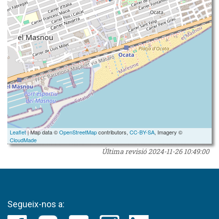
Leaflet
| Map data ©
OpenStreetMap
contributors,
CC-BY-SA
, Imagery ©
CloudMade
Última revisió
2024-11-26 10:49:00
Segueix-nos a: