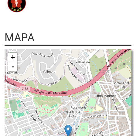
MAPA
+
-