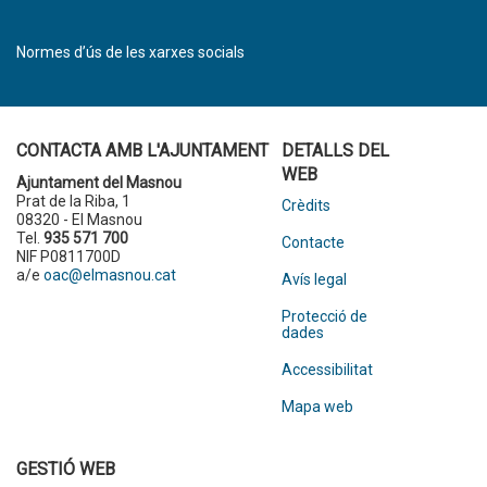
Normes d’ús de les xarxes socials
CONTACTA AMB L'AJUNTAMENT
DETALLS DEL
WEB
Ajuntament del Masnou
Prat de la Riba, 1
Crèdits
08320 - El Masnou
Tel.
935 571 700
Contacte
NIF P0811700D
a/e
oac@elmasnou.cat
Avís legal
Protecció de
dades
Accessibilitat
Mapa web
GESTIÓ WEB