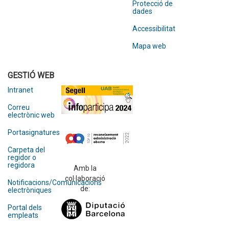
Protecció de
dades
Accessibilitat
Mapa web
GESTIÓ WEB
Intranet
Correu
electrònic web
Portasignatures
Carpeta del
regidor o
regidora
Amb la
col·laboració
Notificacions/Comunicacions
de:
electròniques
Portal dels
empleats