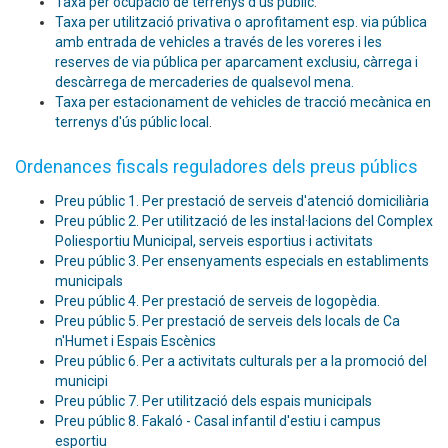
Taxa per ocupació de terrenys d'ús públic
.
Taxa per utilització privativa o aprofitament esp. via pública
amb entrada de vehicles a través de les voreres i les
reserves de via pública per aparcament exclusiu, càrrega i
descàrrega de mercaderies de qualsevol mena.
Taxa per estacionament de vehicles de tracció mecànica en
terrenys d'ús públic local
.
Ordenances fiscals reguladores dels preus públics
Preu públic 1. Per prestació de serveis d'atenció domiciliària
Preu públic 2. Per utilització de les instal·lacions del Complex
Poliesportiu Municipal, serveis esportius i activitats
Preu públic 3. Per ensenyaments especials en establiments
municipals
Preu públic 4. Per prestació de serveis de logopèdia.
Preu públic 5. Per prestació de serveis dels locals de Ca
n'Humet i Espais Escènics
Preu públic 6. Per a activitats culturals per a la promoció del
municipi
Preu públic 7. Per utilització dels espais municipals
Preu públic 8. Fakaló - Casal infantil d'estiu i campus
esportiu