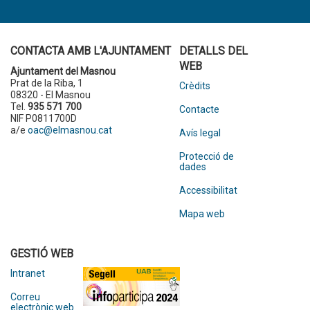
CONTACTA AMB L'AJUNTAMENT
DETALLS DEL
WEB
Ajuntament del Masnou
Prat de la Riba, 1
Crèdits
08320 - El Masnou
Tel.
935 571 700
Contacte
NIF P0811700D
a/e
oac@elmasnou.cat
Avís legal
Protecció de
dades
Accessibilitat
Mapa web
GESTIÓ WEB
Intranet
Correu
electrònic web