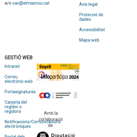
a/e
oac@elmasnou.cat
Avís legal
Protecció de
dades
Accessibilitat
Mapa web
GESTIÓ WEB
Intranet
Correu
electrònic web
Portasignatures
Carpeta del
regidor o
regidora
Amb la
col·laboració
Notificacions/Comunicacions
de:
electròniques
Portal dels