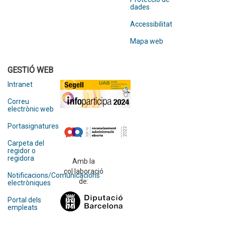
dades
Accessibilitat
Mapa web
GESTIÓ WEB
Intranet
Correu
electrònic web
Portasignatures
Carpeta del
regidor o
regidora
Amb la
col·laboració
Notificacions/Comunicacions
de:
electròniques
Portal dels
empleats