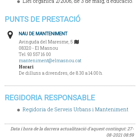
Llei orgànica 2/2006, de 3 de maig, d'educació.
PUNTS DE PRESTACIÓ
NAU DE MANTENIMENT
Avinguda del Maresme, 5
08320 - El Masnou
Tel. 93 557 16 00
manteniment@elmasnou.cat
Horari
De dilluns a divendres, de 8.30 a 14.00 h.
REGIDORIA RESPONSABLE
Regidoria de Serveis Urbans i Manteniment
Data i hora de la darrera actualització d'aquest contingut:
27-
08-2021 08:59