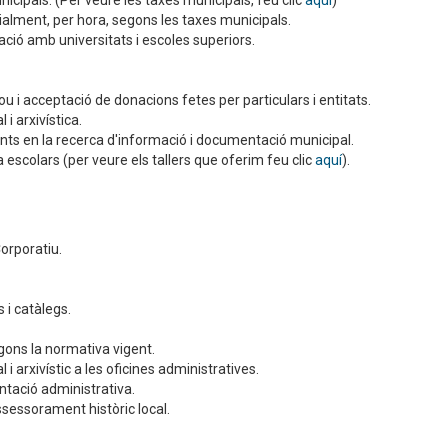
ipals. (Per veure les taxes municipals, feu clic
aquí
)
ialment, per hora, segons les taxes municipals.
ció amb universitats i escoles superiors.
i acceptació de donacions fetes per particulars i entitats.
 arxivística.
nts en la recerca d'informació i documentació municipal.
a escolars (per veure els tallers que oferim feu clic
aquí
).
orporatiu.
 i catàlegs.
gons la normativa vigent.
arxivístic a les oficines administratives.
ntació administrativa.
ssessorament històric local.