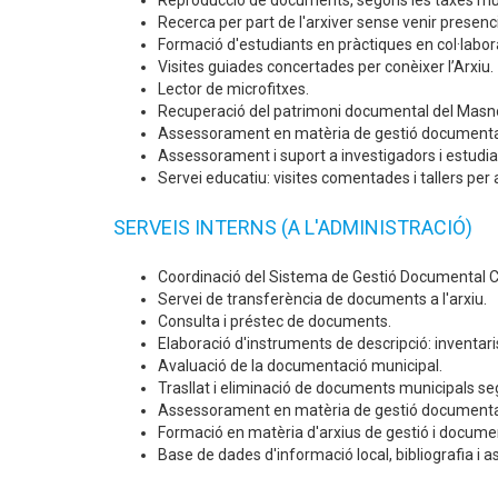
Reproducció de documents, segons les taxes munic
Recerca per part de l'arxiver sense venir presenc
Formació d'estudiants en pràctiques en col·labora
Visites guiades concertades per conèixer l’Arxiu.
Lector de microfitxes.
Recuperació del patrimoni documental del Masnou 
Assessorament en matèria de gestió documental i
Assessorament i suport a investigadors i estudia
Servei educatiu: visites comentades i tallers per 
SERVEIS INTERNS (A L'ADMINISTRACIÓ)
Coordinació del Sistema de Gestió Documental C
Servei de transferència de documents a l'arxiu.
Consulta i préstec de documents.
Elaboració d'instruments de descripció: inventaris
Avaluació de la documentació municipal.
Trasllat i eliminació de documents municipals se
Assessorament en matèria de gestió documental i 
Formació en matèria d'arxius de gestió i docume
Base de dades d'informació local, bibliografia i a