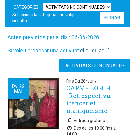
CATEGORIES
Selecciona la categoria que vulguis
consultar
Actes previstos per al dia : 06-06-2026
Si voleu proposar una activitat
cliqueu aquí
.
ACTIVITATS CONTINUADES
Fins Dg.28/Juny
Dv.
22
CARME BOSCH.
MAI
"Retrospectiva:
trencar el
maniqueisme"
Entrada gratuïta.
Des de les 19:00 fins a
14:00