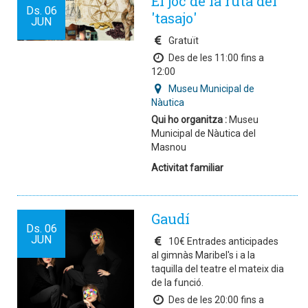
El joc de la ruta del
Ds.
06
'tasajo'
JUN
Gratuït
Des de les 11:00 fins a
12:00
Museu Municipal de
Nàutica
Qui ho organitza :
Museu
Municipal de Nàutica del
Masnou
Activitat familiar
Gaudí
Ds.
06
JUN
10€ Entrades anticipades
al gimnàs Maribel's i a la
taquilla del teatre el mateix dia
de la funció.
Des de les 20:00 fins a