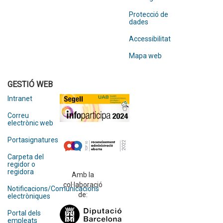
Protecció de
dades
Accessibilitat
Mapa web
GESTIÓ WEB
Intranet
Correu
electrònic web
Portasignatures
Carpeta del
regidor o
regidora
Amb la
col·laboració
Notificacions/Comunicacions
de:
electròniques
Portal dels
empleats