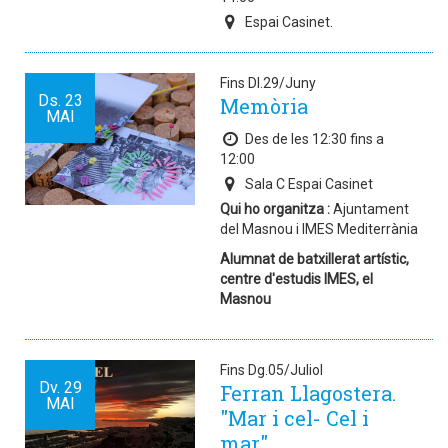
Espai Casinet.
Fins Dl.29/Juny
Ds.
23
Memòria
MAI
Des de les 12:30 fins a
12:00
Sala C Espai Casinet
Qui ho organitza :
Ajuntament
del Masnou i IMES Mediterrània
Alumnat de batxillerat artístic,
centre d'estudis IMES, el
Masnou
Fins Dg.05/Juliol
Dv.
29
Ferran Llagostera.
MAI
"Mar i cel- Cel i
mar".