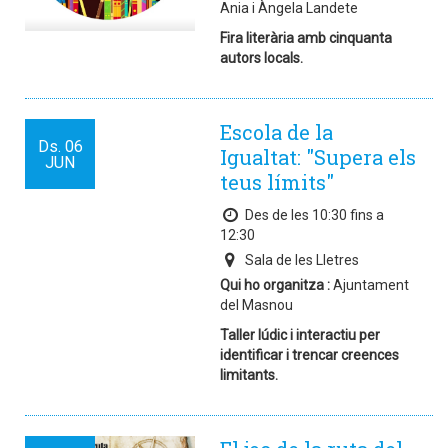
Ania i Àngela Landete
Fira literària amb cinquanta
autors locals.
Escola de la
Ds.
06
Igualtat: "Supera els
JUN
teus límits"
Des de les 10:30 fins a
12:30
Sala de les Lletres
Qui ho organitza :
Ajuntament
del Masnou
Taller lúdic i interactiu per
identificar i trencar creences
limitants.