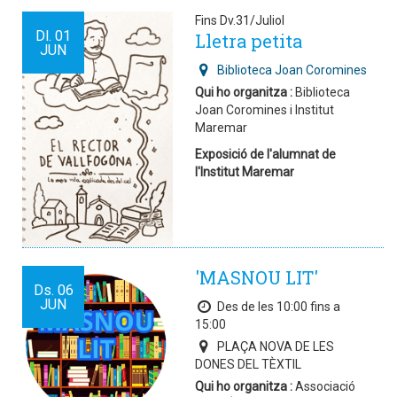
Fins Dv.31/Juliol
Dl.
01
Lletra petita
JUN
Biblioteca Joan Coromines
Qui ho organitza :
Biblioteca
Joan Coromines i Institut
Maremar
Exposició de l'alumnat de
l'Institut Maremar
'MASNOU LIT'
Ds.
06
JUN
Des de les 10:00 fins a
15:00
PLAÇA NOVA DE LES
DONES DEL TÈXTIL
Qui ho organitza :
Associació