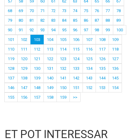
57
58
59
60
61
62
63
64
65
66
67
68
69
70
71
72
73
74
75
76
77
78
79
80
81
82
83
84
85
86
87
88
89
90
91
92
93
94
95
96
97
98
99
100
101
102
103
104
105
106
107
108
109
110
111
112
113
114
115
116
117
118
119
120
121
122
123
124
125
126
127
128
129
130
131
132
133
134
135
136
137
138
139
140
141
142
143
144
145
146
147
148
149
150
151
152
153
154
155
156
157
158
159
>>
ET POT INTERESSAR