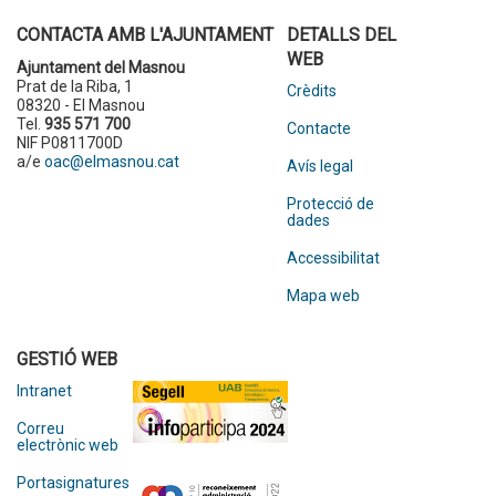
CONTACTA AMB L'AJUNTAMENT
DETALLS DEL
WEB
Ajuntament del Masnou
Prat de la Riba, 1
Crèdits
08320 - El Masnou
Tel.
935 571 700
Contacte
NIF P0811700D
a/e
oac@elmasnou.cat
Avís legal
Protecció de
dades
Accessibilitat
Mapa web
GESTIÓ WEB
Intranet
Correu
electrònic web
Portasignatures