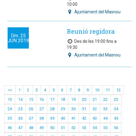
10:00
Ajuntament del Masnou
Reunió regidora
Dm.
25
JUN
2019
Des de les 19:00 fins a
19:30
Ajuntament del Masnou
<<
1
2
3
4
5
6
7
8
9
10
11
12
13
14
15
16
17
18
19
20
21
22
23
24
25
26
27
28
29
30
31
32
33
34
35
36
37
38
39
40
41
42
43
44
45
46
47
48
49
50
51
52
53
54
55
56