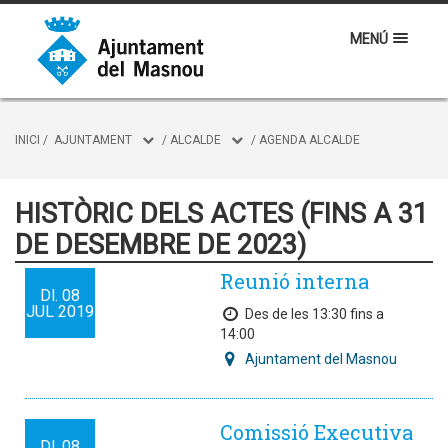
MENÚ
INICI
/
AJUNTAMENT
/
ALCALDE
/
AGENDA ALCALDE
HISTÒRIC DELS ACTES (FINS A 31
DE DESEMBRE DE 2023)
Reunió interna
Dl.
08
JUL
2019
Des de les 13:30 fins a
14:00
Ajuntament del Masnou
Comissió Executiva
Dl.
08