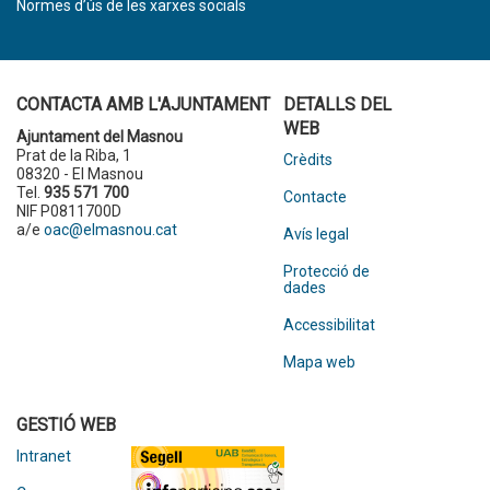
Normes d’ús de les xarxes socials
CONTACTA AMB L'AJUNTAMENT
DETALLS DEL
WEB
Ajuntament del Masnou
Prat de la Riba, 1
Crèdits
08320 - El Masnou
Tel.
935 571 700
Contacte
NIF P0811700D
a/e
oac@elmasnou.cat
Avís legal
Protecció de
dades
Accessibilitat
Mapa web
GESTIÓ WEB
Intranet