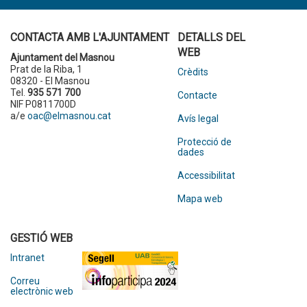
CONTACTA AMB L'AJUNTAMENT
DETALLS DEL
WEB
Ajuntament del Masnou
Prat de la Riba, 1
Crèdits
08320 - El Masnou
Tel.
935 571 700
Contacte
NIF P0811700D
a/e
oac@elmasnou.cat
Avís legal
Protecció de
dades
Accessibilitat
Mapa web
GESTIÓ WEB
Intranet
Correu
electrònic web