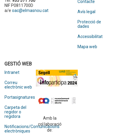
Tel.
935 571 700
Contacte
NIF P0811700D
a/e
oac@elmasnou.cat
Avís legal
Protecció de
dades
Accessibilitat
Mapa web
GESTIÓ WEB
Intranet
Correu
electrònic web
Portasignatures
Carpeta del
regidor o
regidora
Amb la
col·laboració
Notificacions/Comunicacions
de:
electròniques