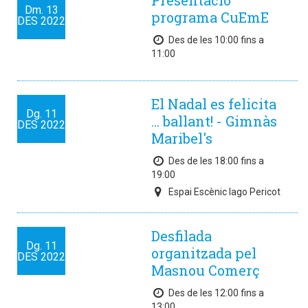
Presentació
Dm.
13
programa CuEmE
DES
2022
Des de les 10:00 fins a
11:00
El Nadal es felicita
Dg.
11
... ballant! - Gimnàs
DES
2022
Maribel's
Des de les 18:00 fins a
19:00
Espai Escènic Iago Pericot
Desfilada
Dg.
11
organitzada pel
DES
2022
Masnou Comerç
Des de les 12:00 fins a
13:00