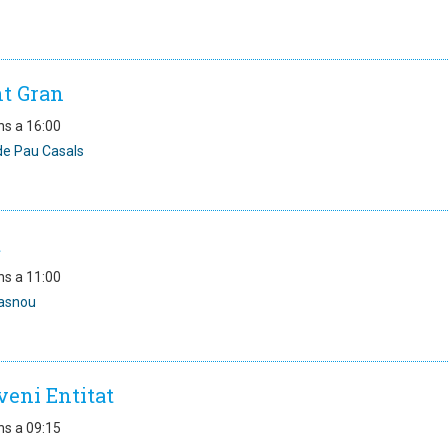
nt Gran
ns a 16:00
 de Pau Casals
t
ns a 11:00
asnou
veni Entitat
ns a 09:15