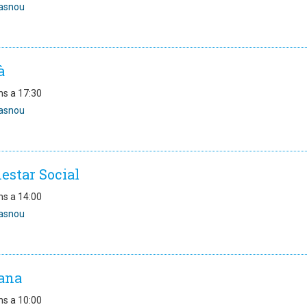
asnou
à
ns a 17:30
asnou
estar Social
ns a 14:00
asnou
ana
ns a 10:00