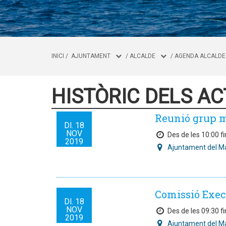
INICI
/
AJUNTAMENT
/
ALCALDE
/
AGENDA ALCALDE
HISTÒRIC DELS AC
Reunió grup 
Dl.
18
NOV
Des de les 10:00 fi
2019
Ajuntament del M
Comissió Exec
Dl.
18
NOV
Des de les 09:30 fi
2019
Ajuntament del M