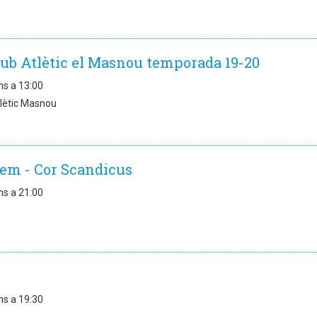
lub Atlètic el Masnou temporada 19-20
ns a 13:00
lètic Masnou
iem - Cor Scandicus
ns a 21:00
ns a 19:30