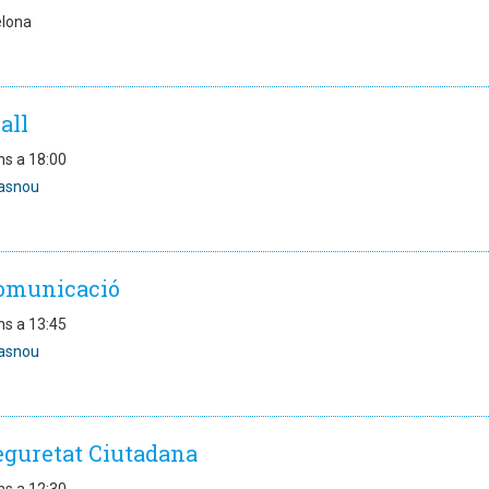
elona
all
ns a 18:00
asnou
Comunicació
ns a 13:45
asnou
eguretat Ciutadana