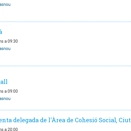
asnou
à
ns a 09:30
asnou
all
ns a 09:00
asnou
nta delegada de l'Àrea de Cohesió Social, Ciu
ns a 20:00