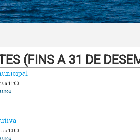
TES (FINS A 31 DE DESE
municipal
ns a 11:00
asnou
utiva
ns a 10:00
asnou