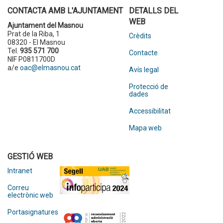
CONTACTA AMB L'AJUNTAMENT
DETALLS DEL
WEB
Ajuntament del Masnou
Prat de la Riba, 1
Crèdits
08320 - El Masnou
Tel.
935 571 700
Contacte
NIF P0811700D
a/e
oac@elmasnou.cat
Avís legal
Protecció de
dades
Accessibilitat
Mapa web
GESTIÓ WEB
Intranet
Correu
electrònic web
Portasignatures