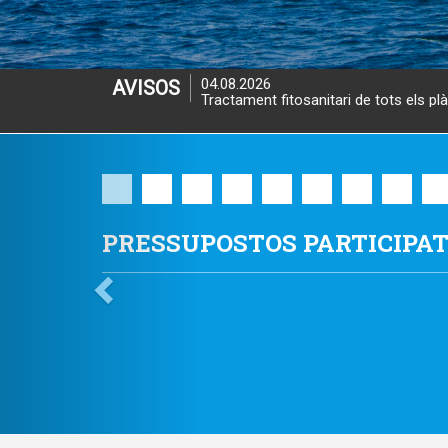
28.07.2026
AVISOS
L'autobús C17 no circula durant el m
Previous
GALERIA D'IMATGES