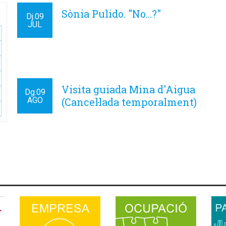
Sònia Pulido. "No...?"
Dj.
09
JUL
Visita guiada Mina d'Aigua
Dg.
09
AGO
(Cancel·lada temporalment)