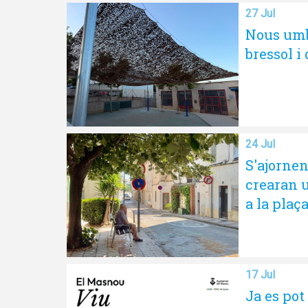
27 Jul
Nous umbr
bressol i
24 Jul
S'ajornen
crearan 
a la plaç
17 Jul
Ja es pot