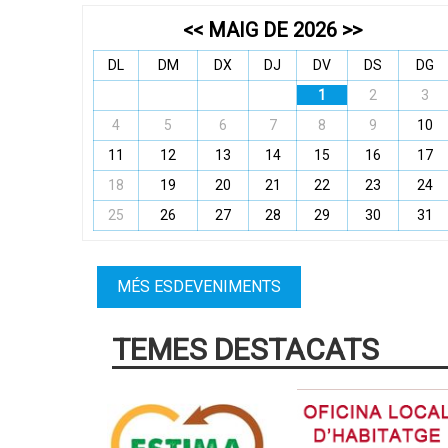
<<
MAIG DE 2026
>>
DL
DM
DX
DJ
DV
DS
DG
1
2
3
4
5
6
7
8
9
10
11
12
13
14
15
16
17
18
19
20
21
22
23
24
25
26
27
28
29
30
31
MÉS ESDEVENIMENTS
TEMES DESTACATS