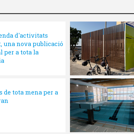
enda d'activitats
t, una nova publicació
l per a tota la
ia
s de tota mena per a
ran