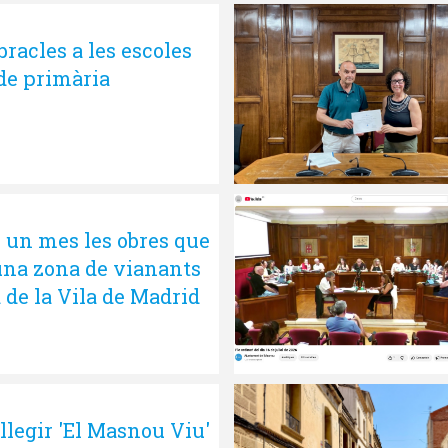
acles a les escoles
 de primària
 un mes les obres que
una zona de vianants
a de la Vila de Madrid
 llegir 'El Masnou Viu'