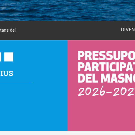
DISSABTE 
es d'agost