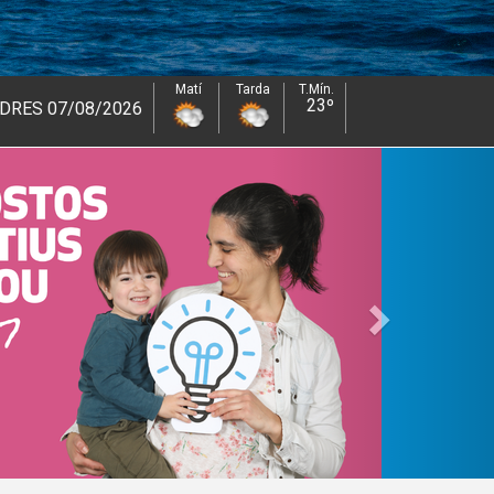
Matí
Tarda
T.Mín.
T.Màx.
24º
32º
08/08/2026
Next