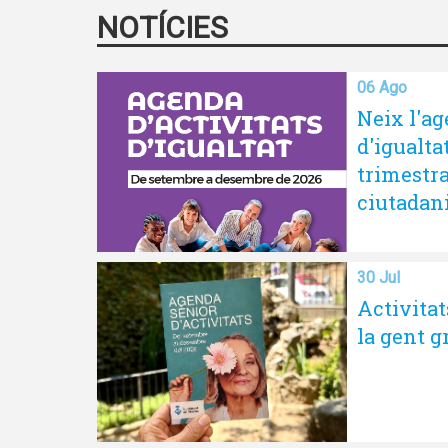
NOTÍCIES
06 Ago
Neix l'ag
d'igualta
trimestra
ciutadan
30 Jul
Activitat
la gent g