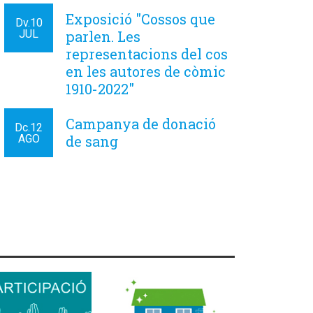
Exposició "Cossos que
Dv.
10
JUL
parlen. Les
representacions del cos
en les autores de còmic
1910-2022"
Campanya de donació
Dc.
12
AGO
de sang