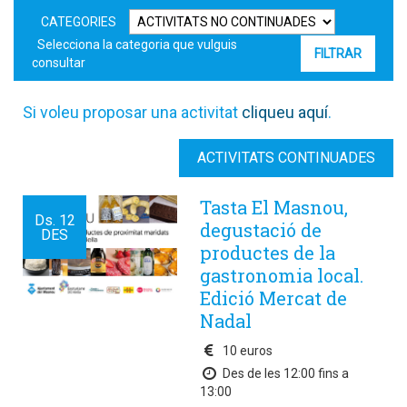
CATEGORIES
Selecciona la categoria que vulguis
consultar
Si voleu proposar una activitat
cliqueu aquí
.
ACTIVITATS CONTINUADES
Tasta El Masnou,
Ds.
12
degustació de
DES
productes de la
gastronomia local.
Edició Mercat de
Nadal
10 euros
Des de les 12:00 fins a
13:00