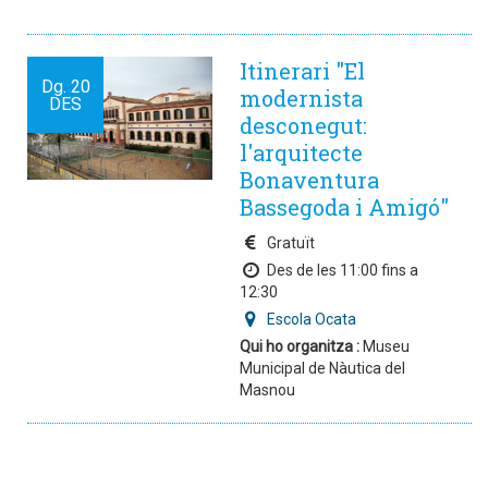
Itinerari "El
Dg.
20
modernista
DES
desconegut:
l'arquitecte
Bonaventura
Bassegoda i Amigó"
Gratuït
Des de les 11:00 fins a
12:30
Escola Ocata
Qui ho organitza :
Museu
Municipal de Nàutica del
Masnou