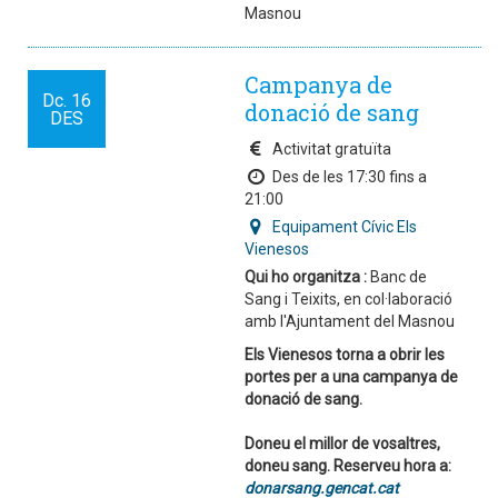
Masnou
Campanya de
Dc.
16
donació de sang
DES
Activitat gratuïta
Des de les 17:30 fins a
21:00
Equipament Cívic Els
Vienesos
Qui ho organitza :
Banc de
Sang i Teixits, en col·laboració
amb l'Ajuntament del Masnou
Els Vienesos
torna a obrir les
portes per a una campanya de
donació de sang.
Doneu el millor de vosaltres,
doneu sang. Reserveu hora a:
donarsang.gencat.cat