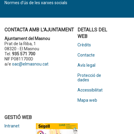
Normes d’ús de les xarxes socials
CONTACTA AMB L'AJUNTAMENT
DETALLS DEL
WEB
Ajuntament del Masnou
Prat de la Riba, 1
Crèdits
08320 - El Masnou
Tel.
935 571 700
Contacte
NIF P0811700D
a/e
oac@elmasnou.cat
Avís legal
Protecció de
dades
Accessibilitat
Mapa web
GESTIÓ WEB
Intranet