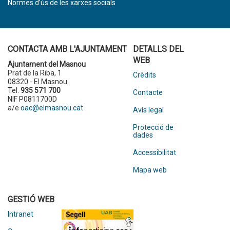
Normes d’ús de les xarxes socials
CONTACTA AMB L'AJUNTAMENT
DETALLS DEL
WEB
Ajuntament del Masnou
Prat de la Riba, 1
Crèdits
08320 - El Masnou
Tel.
935 571 700
Contacte
NIF P0811700D
a/e
oac@elmasnou.cat
Avís legal
Protecció de
dades
Accessibilitat
Mapa web
GESTIÓ WEB
Intranet