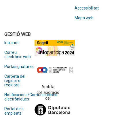
Accessibilitat
Mapa web
GESTIÓ WEB
Intranet
Correu
electrònic web
Portasignatures
Carpeta del
regidor o
regidora
Amb la
col·laboració
Notificacions/Comunicacions
de:
electròniques
Portal dels
empleats