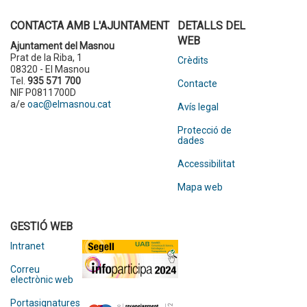
CONTACTA AMB L'AJUNTAMENT
DETALLS DEL
WEB
Ajuntament del Masnou
Prat de la Riba, 1
Crèdits
08320 - El Masnou
Tel.
935 571 700
Contacte
NIF P0811700D
a/e
oac@elmasnou.cat
Avís legal
Protecció de
dades
Accessibilitat
Mapa web
GESTIÓ WEB
Intranet
Correu
electrònic web
Portasignatures